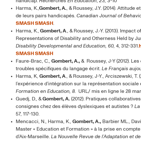
handicap.
Recherches En Education
,
23,
3-10
Harma, K.,
Gombert, A.
, & Roussey, J.Y. (2014). Attitude
de leurs pairs handicapés.
Canadian Journal of Behavi
SMASH
SMASH
.
Harma, K.,
Gombert, A
., & Roussey, J.-Y. (2013). Impact 
Representations of Disability and Otherness Held by Jun
Disability Developmental and Education, 60,
4, 312-331.
SMASH
SMASH
Faure-Brac, C.,
Gombert, A.,
& Roussey, J-Y (2012). Les
troubles spécifiques du langage écrit.
Le Français aujou
Harma, K,
Gombert, A
., & Roussey, J-Y., Arciszewski, T. 
l’expérience d’intégration sur la représentation social
Formation en Education, 8.
URL/ mis en ligne le 28 mar
Guedj, D., &
Gombert, A.
(2012). Pratiques collaborative
consignes chez des élèves dyslexiques et autistes ?
La
57, 117-130.
Mencacci, N., Harma, K.,
Gombert, A.,
Barbier ML., Davin
Master « Education et Formation » à la prise en compte 
d’Aix-Marseille.
La Nouvelle Revue de l’Adaptation et de 