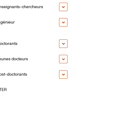
nseignants-chercheurs
ngénieur
octorants
eunes docteurs
ost-doctorants
TER