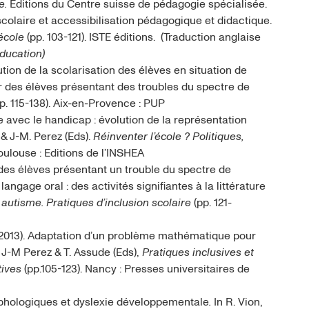
ne.
Editions du Centre suisse de pédagogie spécialisée.
colaire et accessibilisation pédagogique et didactique.
’école
(pp. 103-121). ISTE éditions. (Traduction anglaise
Education)
olution de la scolarisation des élèves en situation de
r des élèves présentant des troubles du spectre de
pp. 115-138). Aix-en-Provence : PUP
re avec le handicap : évolution de la représentation
& J-M. Perez (Eds).
Réinventer l’école ? Politiques,
Toulouse : Editions de l’INSHEA
c des élèves présentant un trouble du spectre de
langage oral : des activités signifiantes à la littérature
t autisme. Pratiques d’inclusion scolaire
(pp. 121-
. (2013). Adaptation d’un problème mathématique pour
 J-M Perez & T. Assude (Eds),
Pratiques inclusives et
tives
(pp.105-123). Nancy : Presses universitaires de
orphologiques et dyslexie développementale
.
In R. Vion,