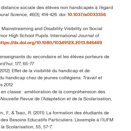
 et distance sociale des élèves non handicapés à l’égard
oural Science
,
46(3),
414-426. doi:
10.1037/a0033356
of Mainstreaming and Disability Visibility on Social
ior High School Pupils. International
Journal of
https://dx.doi.org/10.1080/1034912X.2013.846469
 enseignants du secondaire et les élèves porteurs de
rd’hui
, 177, 65-77
(2012). Effet de la visibilité du handicap et de
e du handicap chez de jeunes collégiens.
Travail et
s 2012
s en classe : amélioration de la compréhension des
 Nouvelle Revue de l’Adaptation et de la Scolarisation
,
., F., & Tsao., R. (2011). La formation des étudiants de
des Besoins Educatifs Particuliers. L’exemple à l’IUFM
la Scolarisation
, 55, 57-7.