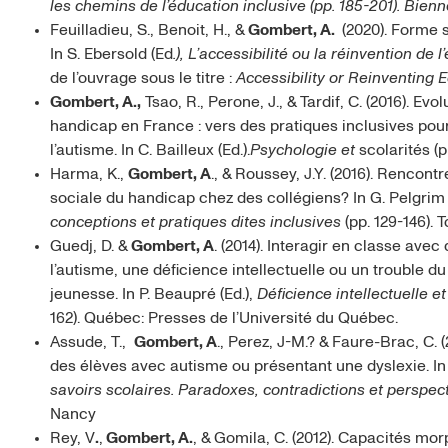
les chemins de l’éducation inclusive (pp. 185-201). Bien
Feuilladieu, S., Benoit, H., &
Gombert, A.
(2020). Forme s
In S. Ebersold (Ed
.), L’accessibilité ou la réinvention de l
de l’ouvrage sous le titre :
Accessibility or Reinventing 
Gombert, A.,
Tsao, R., Perone, J., & Tardif, C. (2016). Ev
handicap en France : vers des pratiques inclusives pou
l’autisme. In C. Bailleux (Ed.).
Psychologie et
scolarités (
Harma, K.,
Gombert, A
., & Roussey, J.Y. (2016). Rencont
sociale du handicap chez des collégiens? In G. Pelgrim 
conceptions et pratiques dites inclusives
(pp. 129-146). 
Guedj, D. &
Gombert, A
. (2014). Interagir en classe ave
l’autisme, une déficience intellectuelle ou un trouble du 
jeunesse. In P. Beaupré (Ed.),
Déficience intellectuelle e
162). Québec: Presses de l’Université du Québec.
Assude, T.,
Gombert, A
., Perez, J-M.? & Faure-Brac, C
des élèves avec autisme ou présentant une dyslexie. In
savoirs scolaires. Paradoxes, contradictions et perspec
Nancy
Rey, V
.
,
Gombert, A.
, & Gomila, C. (2012). Capacités m