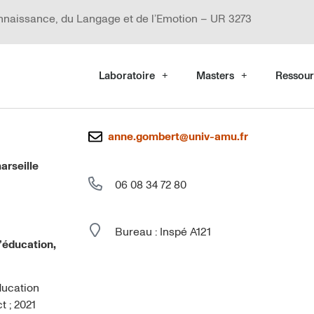
nnaissance, du Langage et de l’Emotion – UR 3273
Laboratoire
Masters
Ressour
anne.gombert@univ-amu.fr
arseille
06 08 34 72 80
Bureau : Inspé A121
l’éducation,
ducation
t ; 2021