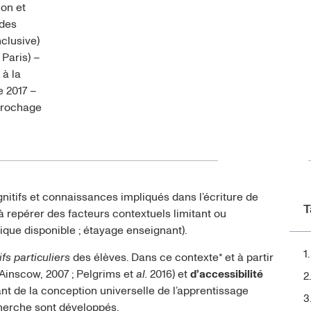
ion et
 des
clusive)
 Paris) –
 à la
e 2017 –
écrochage
itifs et connaissances impliqués dans l’écriture de
T
 à repérer des facteurs contextuels limitant ou
xique disponible ; étayage enseignant).
fs particuliers
des élèves. Dans ce contexte* et à partir
Ainscow, 2007 ; Pelgrims et
al.
2016) et
d’accessibilité
ant de la conception universelle de l’apprentissage
cherche sont développés.