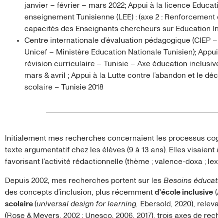
janvier – février – mars 2022; Appui à la licence Educat
enseignement Tunisienne (LEE) : (axe 2 : Renforcement
capacités des Enseignants chercheurs sur Education In
Centre internationale d’évaluation pédagogique (CIEP –
Unicef – Ministère Education Nationale Tunisien); Appui
révision curriculaire – Tunisie – Axe éducation inclusiv
mars & avril ; Appui à la Lutte contre l’abandon et le d
scolaire – Tunisie 2018
Initialement mes recherches concernaient les processus cogn
texte argumentatif chez les élèves (9 à 13 ans). Elles visaient
favorisant l’activité rédactionnelle (thème ; valence-doxa ; le
Depuis 2002, mes recherches portent sur les
Besoins éducati
des concepts d’inclusion, plus récemment
d’école inclusive
(
scolaire
(
universal design for learning,
Ebersold, 2020), relev
(Rose & Meyers, 2002 ; Unesco, 2006, 2017), trois axes de re