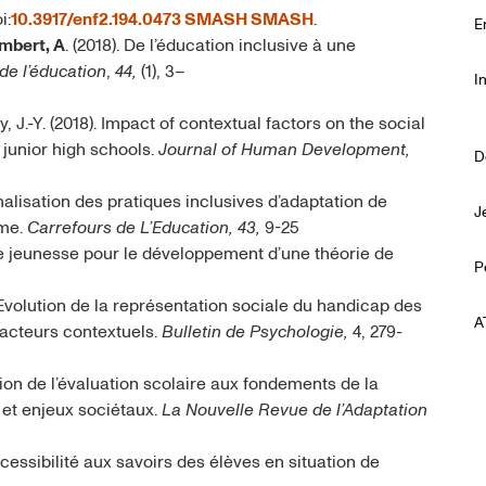
i:
10.3917/enf2.194.0473
SMASH
SMASH
.
E
mbert, A
. (2018). De l’éducation inclusive à une
de l’éducation
,
44,
(1), 3–
I
y, J.-Y. (2018). Impact of contextual factors on the social
 junior high schools.
Journal of Human Development,
D
ormalisation des pratiques inclusives d’adaptation de
J
sme.
Carrefours de L’Education, 43,
9-25
 jeunesse pour le développement d’une théorie de
P
). Evolution de la représentation sociale du handicap des
A
facteurs contextuels.
Bulletin de Psychologie,
4, 279-
tion de l’évaluation scolaire aux fondements de la
s et enjeux sociétaux.
La Nouvelle Revue de l’Adaptation
’accessibilité aux savoirs des élèves en situation de