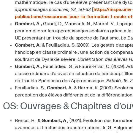
mathématique : le cas d’une élève présentant une dysc
apprentissages scolaires, 22, 50-63
[
https://inspe.uni
publications/ressources-pour-la-formation-l-ecole-et
Gombert, A.,
Guedj, D., Mansanti, N., Maurel, V., Lepage-
pour améliorer les apprentissages scolaires grâce à la 
UE présentant un trouble du spectre de l’autisme.
Le Bul
Gombert, A.
& Feuilladieu, S. (2009). Les gestes d’adap
handicap en classe ordinaire : une action de compensati
souffrant de Dyslexie sévère.
L’orientation des élèves 
Gombert, A.,
Feuilladieu, S., & Faure-Brac, C. (2009). A
classe ordinaire d’élèves en situation de handicap : Illu
de Trouble Spécifique des Apprentissages.
Skholê, 15, 2
Feuilladieu, S.,
Gombert, A.
& Harma, K. (2009). Scolaris
perception des élèves différents et de la différenciati
OS: Ouvrages & Chapitres d’ou
Benoit, H., &
Gombert, A
., (2021). Évolution des formati
avancées et limites des transformations. In G. Pelgrims 