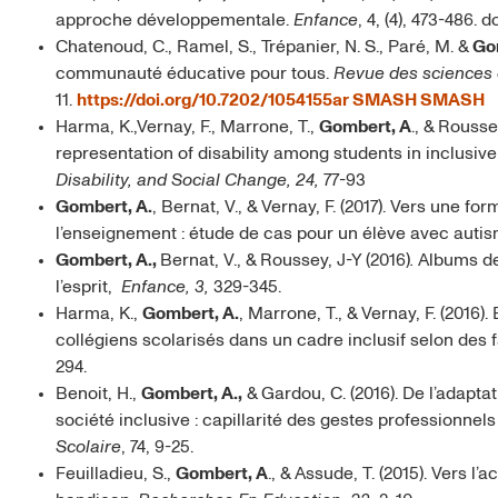
approche développementale.
Enfance
, 4, (4), 473-486. do
Chatenoud, C., Ramel, S., Trépanier, N. S., Paré, M. &
Go
communauté éducative pour tous.
Revue des sciences 
11.
https://doi.org/10.7202/1054155ar
SMASH
SMASH
Harma, K.,Vernay, F., Marrone, T.,
Gombert, A
., & Rousse
representation of disability among students in inclusive
Disability, and Social Change, 24,
77-93
Gombert, A.
, Bernat, V., & Vernay, F. (2017). Vers une f
l’enseignement : étude de cas pour un élève avec auti
Gombert, A.,
Bernat, V., & Roussey, J-Y (2016)
.
Albums de
l’esprit,
Enfance, 3,
329-345.
Harma, K.,
Gombert, A.
, Marrone, T., & Vernay, F. (2016
collégiens scolarisés dans un cadre inclusif selon des 
294.
Benoit, H.,
Gombert, A.,
& Gardou, C. (2016). De l’adapta
société inclusive : capillarité des gestes professionnel
Scolaire
, 74, 9-25.
Feuilladieu, S.,
Gombert, A
., & Assude, T. (2015). Vers l