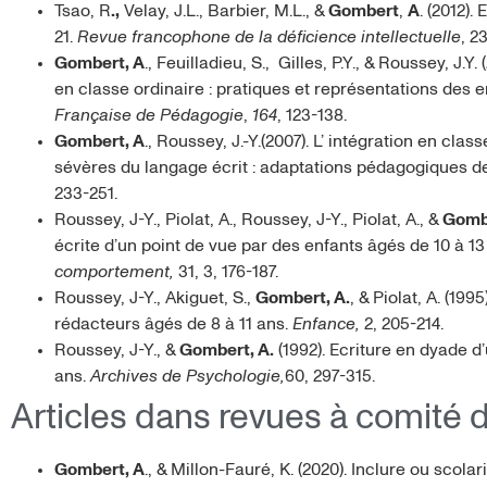
Tsao, R
.,
Velay, J.L., Barbier, M.L., &
Gombert
,
A
. (2012).
21.
Revue francophone de la déficience intellectuelle
, 2
Gombert, A
., Feuilladieu, S., Gilles, P.Y., & Roussey, J.
en classe ordinaire : pratiques et représentations des 
Française de Pédagogie
,
164
, 123-138.
Gombert, A
., Roussey, J.-Y.(2007). L’ intégration en cla
sévères du langage écrit : adaptations pédagogiques d
233-251.
Roussey, J-Y., Piolat, A., Roussey, J-Y., Piolat, A., &
Gombe
écrite d’un point de vue par des enfants âgés de 10 à 13
comportement,
31, 3, 176-187.
Roussey, J-Y., Akiguet, S.,
Gombert, A.
, & Piolat, A. (19
rédacteurs âgés de 8 à 11 ans.
Enfance,
2, 205-214.
Roussey, J-Y., &
Gombert, A.
(1992). Ecriture en dyade d
ans.
Archives de Psychologie,
60, 297-315.
Articles dans revues à comité 
Gombert, A
., & Millon-Fauré, K. (2020). Inclure ou scol