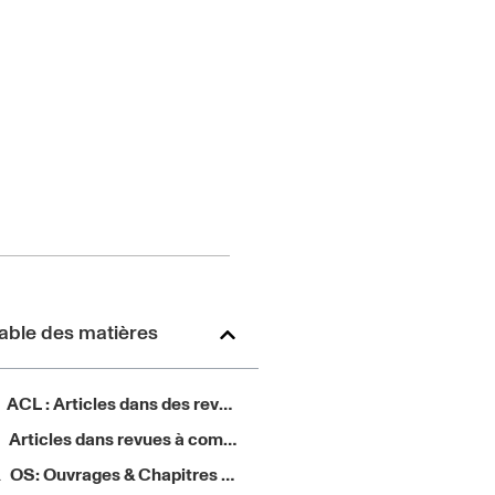
able des matières
ACL : Articles dans des revues internationales ou nationales avec comité de lecture répertoriées par l’AERES ou dans les bases de données internationales
Articles dans revues à comité de rédaction
OS: Ouvrages & Chapitres d’ouvrage