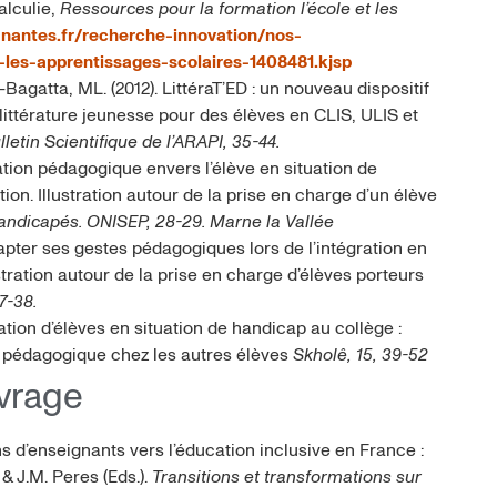
alculie,
Ressources pour la formation l’école et les
v-nantes.fr/recherche-innovation/nos-
-les-apprentissages-scolaires-1408481.kjsp
Bagatta, ML. (2012). LittéraT’ED : un nouveau dispositif
littérature jeunesse pour des élèves en CLIS, ULIS et
letin Scientifique de l’ARAPI, 35-44.
tation pédagogique envers l’élève en situation de
on. Illustration autour de la prise en charge d’un élève
Handicapés. ONISEP
,
28-29.
Marne la Vallée
dapter ses gestes pédagogiques lors de l’intégration en
stration autour de la prise en charge d’élèves porteurs
7-38.
ation d’élèves en situation de handicap au collège :
on pédagogique chez les autres élèves
Skholê, 15, 39-52
vrage
ons d’enseignants vers l’éducation inclusive en France :
& J.M. Peres (Eds.).
Transitions et transformations sur