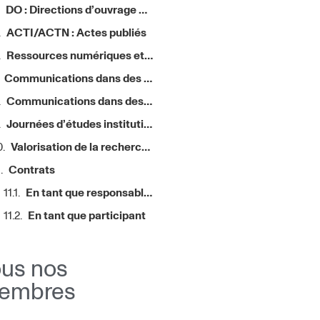
DO : Directions d’ouvrage et de revues
ACTI/ACTN : Actes publiés
Ressources numériques et autres supports
Communications dans des colloques et symposiums internationaux (depuis 2001)
Communications dans des colloques nationaux
Journées d’études institutionnelles
Valorisation de la recherche : conférence invité
Contrats
En tant que responsable scientifique
En tant que participant
ous nos
embres