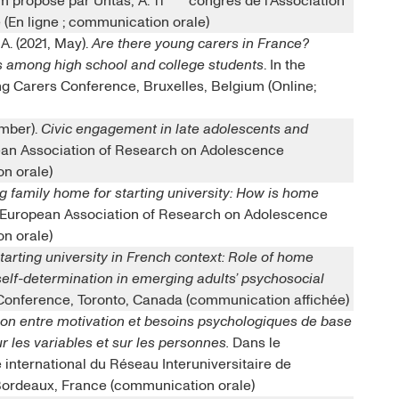
m proposé par Untas, A. 11
congrès de l’Association
(En ligne ; communication orale)
 A. (2021, May).
Are there young carers in France?
among high school and college students
. In the
ng Carers Conference, Bruxelles, Belgium (Online;
ember).
Civic engagement in late adolescents and
ean Association of Research on Adolescence
on orale)
g family home for starting university: How is home
European Association of Research on Adolescence
on orale)
tarting university in French context: Role of home
self-determination in emerging adults’ psychosocial
 Conference, Toronto, Canada (communication affichée)
ion entre motivation et besoins psychologiques de base
r les variables et sur les personnes.
Dans le
 international du Réseau Interuniversitaire de
Bordeaux, France (communication orale)