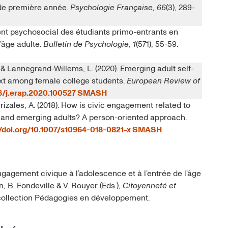
s de première année.
Psychologie Française, 66
(3), 289-
ent psychosocial des étudiants primo-entrants en
l’âge adulte.
Bulletin de Psychologie, 1
(571), 55-59.
, & Lannegrand-Willems, L. (2020). Emerging adult self-
ext among female college students.
European Review of
16/j.erap.2020.100527
SMASH
rrizales, A. (2018). How is civic engagement related to
ts and emerging adults? A person-oriented approach.
//doi.org/10.1007/s10964-018-0821-x
SMASH
ngagement civique à l’adolescence et à l’entrée de l’âge
, B. Fondeville & V. Rouyer (Eds.),
Citoyenneté et
 collection Pédagogies en développement.