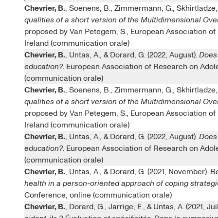
Chevrier, B.
, Soenens, B., Zimmermann, G., Skhirtladze,
qualities of a short version of the Multidimensional Ov
proposed by Van Petegem, S., European Association of
Ireland (communication orale)
Chevrier, B.
, Untas, A., & Dorard, G. (2022, August).
Does 
education?
. European Association of Research on Adol
(communication orale)
Chevrier, B.
, Soenens, B., Zimmermann, G., Skhirtladze,
qualities of a short version of the Multidimensional Ov
proposed by Van Petegem, S., European Association of
Ireland (communication orale)
Chevrier, B.
, Untas, A., & Dorard, G. (2022, August).
Does 
education?
. European Association of Research on Adol
(communication orale)
Chevrier, B.
, Untas, A., & Dorard, G. (2021, November).
Be
health in a person-oriented approach of coping strateg
Conference, online (communication orale)
Chevrier, B.
, Dorard, G., Jarrige, É., & Untas, A. (2021, Juil