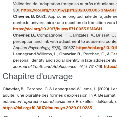
Validation de l’adaptation française auprès d’étudiant
301.
https://doi.org/10.1016/j.psfr.2020.09.005
SMASH
Chevrier, B.
(2021). Approche longitudinale de l’ajustem
contexte universitaire : une question de transition vers 
https://doi.org/10.3917/bupsy.571.0055
SMASH
Chevrier, B.
, Compagnone, P., Carrizales, A., Brisset, C.
perception and link with adjustment to academic cont
Applied Psychology, 70
(5), 100527.
https://doi.org/10.10
Lannegrand-Willems, L.,
Chevrier, B.
, Perchec, C., & Ca
personal identity and social identity in late adolescen
Journal of Youth and Adolescence
,
47
(4), 731-748.
https:
Chapitre d’ouvrage
Chevrier, B.
, Perchec, C. & Lannegrand-Willems, L. (2020). L’e
adulte : une pluralité des formes d’expression. In A. Beaumatin
éducation : approche pluridisciplinaire
. Bruxelles : deBoeck,
https://doi.org/10.3917/dbu.rouye.2020.01.0285