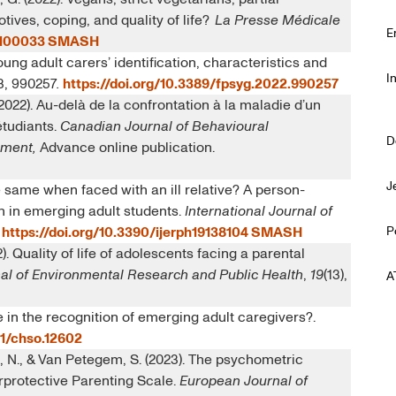
tives, coping, and quality of life?
La Presse Médicale
E
.100033
SMASH
Young adult carers’ identification, characteristics and
I
13, 990257
.
https://doi.org/10.3389/fpsyg.2022.990257
 (2022). Au-delà de la confrontation à la maladie d’un
étudiants.
Canadian Journal of Behavioural
D
ement,
Advance online publication.
J
the same when faced with an ill relative? A person-
h in emerging adult students.
International Journal of
.
https://doi.org/10.3390/ijerph19138104
SMASH
P
22). Quality of life of adolescents facing a parental
nal of Environmental Research and Public Health
,
19
(13),
A
we in the recognition of emerging adult caregivers?.
111/chso.12602
, N., & Van Petegem, S. (2023). The psychometric
erprotective Parenting Scale.
European Journal of