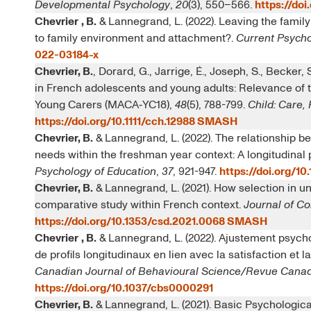
Developmental Psychology
,
20
(3), 550–566.
https://do
Chevrier
, B.
& Lannegrand, L. (2022). Leaving the family
to family environment and attachment?.
Current Psych
022-03184-x
Chevrier, B.
, Dorard, G., Jarrige, É., Joseph, S., Becker, 
in French adolescents and young adults: Relevance of t
Young Carers (MACA‐YC18),
48
(5), 788-799.
Child: Care,
https://doi.org/10.1111/cch.12988
SMASH
Chevrier, B.
& Lannegrand, L. (2022). The relationship 
needs within the freshman year context: A longitudina
Psychology of Education
,
37
, 921-947.
https://doi.org/1
Chevrier, B.
& Lannegrand, L. (2021). How selection in u
comparative study within French context.
Journal of C
https://doi.org/10.1353/csd.2021.0068
SMASH
Chevrier
, B.
& Lannegrand, L. (2022). Ajustement psycho
de profils longitudinaux en lien avec la satisfaction et
Canadian Journal of Behavioural Science/Revue Cana
https://doi.org/10.1037/cbs0000291
Chevrier, B.
& Lannegrand, L. (2021). Basic Psychologica