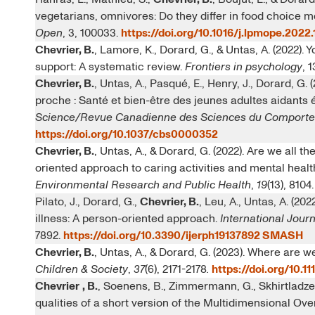
vegetarians, omnivores: Do they differ in food choice mo
Open
, 3, 100033.
https://doi.org/10.1016/j.lpmope.2022
Chevrier, B.
, Lamore, K., Dorard, G., & Untas, A. (2022). 
support: A systematic review.
Frontiers in psychology
, 
Chevrier, B.
, Untas, A., Pasqué, E., Henry, J., Dorard, G.
proche : Santé et bien-être des jeunes adultes aidants 
Science/Revue Canadienne des Sciences du Comport
https://doi.org/10.1037/cbs0000352
Chevrier, B.
, Untas, A., & Dorard, G. (2022). Are we all 
oriented approach to caring activities and mental healt
Environmental Research and Public Health
,
19
(13), 8104
Pilato, J., Dorard, G.,
Chevrier, B.
, Leu, A., Untas, A. (20
illness: A person-oriented approach.
International Jour
7892.
https://doi.org/10.3390/ijerph19137892
SMASH
Chevrier
, B.
, Untas, A., & Dorard, G. (2023). Where are 
Children & Society
,
37
(6), 2171-2178
.
https://doi.org/10.1
Chevrier
, B.
, Soenens, B., Zimmermann, G., Skhirtladze
qualities of a short version of the Multidimensional Ov