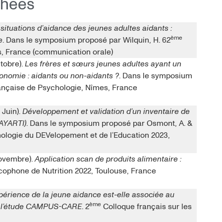
chées
situations d’aidance des jeunes adultes aidants :
ème
e
. Dans le symposium proposé par Wilquin, H. 62
s, France (communication orale)
ctobre).
Les frères et sœurs jeunes adultes ayant un
onomie : aidants ou non-aidants ?
. Dans le symposium
ançaise de Psychologie, Nîmes, France
 Juin).
Développement et validation d’un inventaire de
(AYARTI)
. Dans le symposium proposé par Osmont, A. &
hologie du DEVelopement et de l’Education 2023,
 Novembre).
Application scan de produits alimentaire :
cophone de Nutrition 2022, Toulouse, France
périence de la jeune aidance est-elle associée au
ème
de l’étude CAMPUS-CARE
. 2
Colloque français sur les