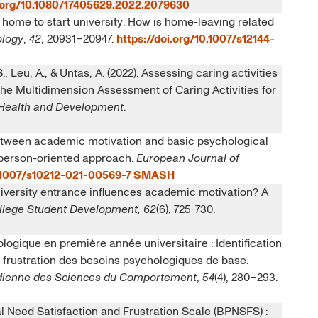
i.org/10.1080/17405629.2022.2079630
 home to start university: How is home-leaving related
ology
,
42
, 20931–20947.
https://doi.org/10.1007/s12144-
S., Leu, A., & Untas, A. (2022). Assessing caring activities
he Multidimension Assessment of Caring Activities for
 Health and Development
.
between academic motivation and basic psychological
l person-oriented approach.
European Journal of
0.1007/s10212-021-00569-7
SMASH
niversity entrance influences academic motivation? A
ollege Student Development, 62
(6), 725-730.
logique en première année universitaire : Identification
 la frustration des besoins psychologiques de base.
dienne des Sciences du Comportement
,
54
(4), 280–293.
l Need Satisfaction and Frustration Scale (BPNSFS) :