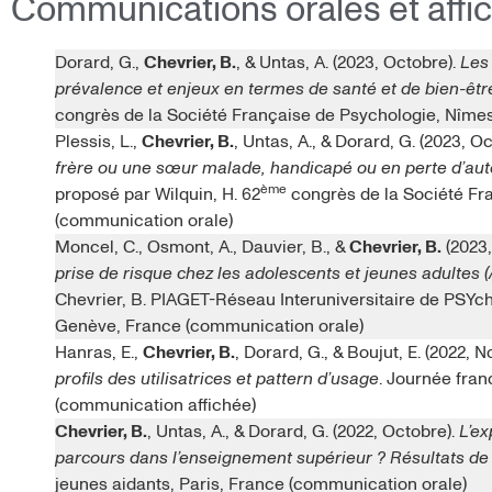
Communications orales et affi
Dorard, G.,
Chevrier, B.
, & Untas, A. (2023, Octobre).
Les 
prévalence et enjeux en termes de santé et de bien-êtr
congrès de la Société Française de Psychologie, Nîme
Plessis, L.,
Chevrier, B.
, Untas, A., & Dorard, G. (2023, O
frère ou une sœur malade, handicapé ou en perte d’aut
ème
proposé par Wilquin, H. 62
congrès de la Société Fr
(communication orale)
Moncel, C., Osmont, A., Dauvier, B., &
Chevrier, B.
(2023,
prise de risque chez les adolescents et jeunes adultes 
Chevrier, B. PIAGET-Réseau Interuniversitaire de PSYc
Genève, France (communication orale)
Hanras, E.,
Chevrier, B.
, Dorard, G., & Boujut, E. (2022,
profils des utilisatrices et pattern d’usage
. Journée fran
(communication affichée)
Chevrier, B.
, Untas, A., & Dorard, G. (2022, Octobre).
L’ex
parcours dans l’enseignement supérieur ? Résultats 
jeunes aidants, Paris, France (communication orale)