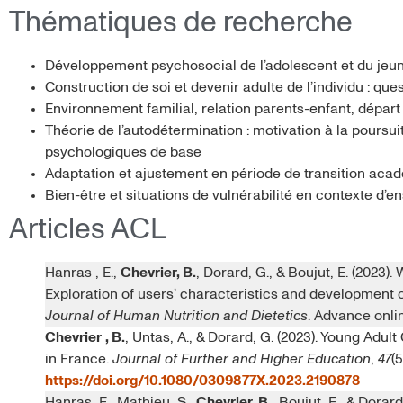
Thématiques de recherche
Développement psychosocial de l’adolescent et du jeu
Construction de soi et devenir adulte de l’individu : q
Environnement familial, relation parents-enfant, départ
Théorie de l’autodétermination : motivation à la poursuit
psychologiques de base
Adaptation et ajustement en période de transition aca
Bien-être et situations de vulnérabilité en contexte d’
Articles ACL
Hanras , E.,
Chevrier, B.
, Dorard, G., & Boujut, E. (202
Exploration of users’ characteristics and development
Journal of Human Nutrition and Dietetics
. Advance onli
Chevrier
, B.
, Untas, A., & Dorard, G. (2023). Young Adu
in France.
Journal of Further and Higher Education
,
47
(
https://doi.org/10.1080/0309877X.2023.2190878
Hanras, E., Mathieu, S.,
Chevrier, B.
, Boujut, E., & Dorard