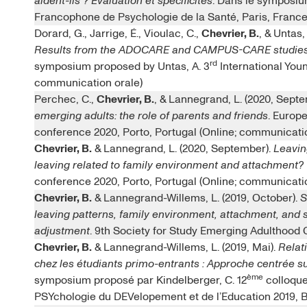
aident-ils ? Évaluation et spécificités
. Dans le symposiu
Francophone de Psychologie de la Santé, Paris, France 
Dorard, G., Jarrige, É., Vioulac, C.,
Chevrier, B.
, & Untas,
Results from the ADOCARE and CAMPUS-CARE studies 
rd
symposium proposed by Untas, A. 3
International You
communication orale)
Perchec, C.,
Chevrier, B.
, & Lannegrand, L. (2020, Sept
emerging adults: the role of parents and friends
. Europ
conference 2020, Porto, Portugal (Online; communicati
Chevrier, B.
& Lannegrand, L. (2020, September).
Leavin
leaving related to family environment and attachment?
conference 2020, Porto, Portugal (Online; communicati
Chevrier, B.
& Lannegrand-Willems, L. (2019, October).
S
leaving patterns, family environment, attachment, and 
adjustment
. 9th Society for Study Emerging Adulthood
Chevrier, B.
& Lannegrand-Willems, L. (2019, Mai).
Relat
chez les étudiants primo-entrants : Approche centrée su
ème
symposium proposé par Kindelberger, C. 12
colloque
PSYchologie du DEVelopement et de l’Education 2019, 