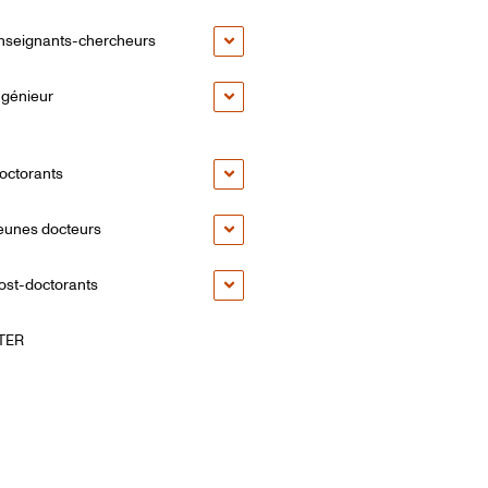
nseignants-chercheurs
ngénieur
octorants
eunes docteurs
ost-doctorants
TER