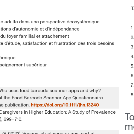
T
ne adulte dans une perspective écosystémique
uestions d’autonomie et d’indépendance
 du foyer familial et attachement
e d’étude, satisfaction et frustration des trois besoins
démique
enseignement supérieur
3). Who uses food barcode scanner apps and why?
 of the Food Barcode Scanner App Questionnaire.
ne publication.
https://doi.org/10.1111/jhn.13240
lt Caregivers in Higher Education: A Study of Prevalence
T
5), 699–710.
m
, G. (2022). Vegans, strict vegetarians, partial