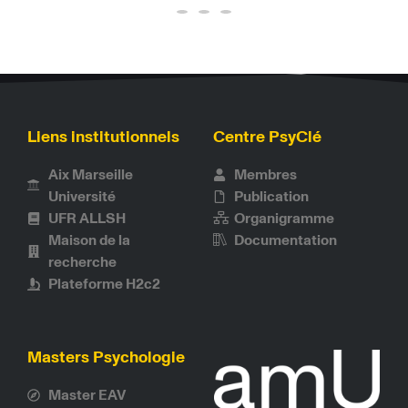
Liens institutionnels
Centre PsyClé
Aix Marseille
Membres
Université
Publication
UFR ALLSH
Organigramme
Maison de la
Documentation
recherche
Plateforme H2c2
Masters Psychologie
Master EAV