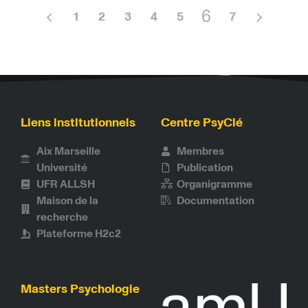
6
1
2
3
4
5
7
Liens institutionnels
Centre PsyClé
Aix Marseille
Membres
Université
Publication
UFR ALLSH
Organigramme
Maison de la
Documentation
recherche
Plateforme H2c2
Masters Psychologie