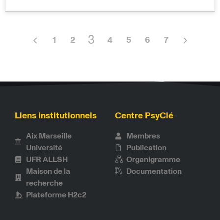
3
1
2
4
5
6
7
Liens institutionnels
Centre PsyClé
Aix Marseille
Membres
Université
Publication
UFR ALLSH
Organigramme
Maison de la
Documentation
recherche
Plateforme H2c2