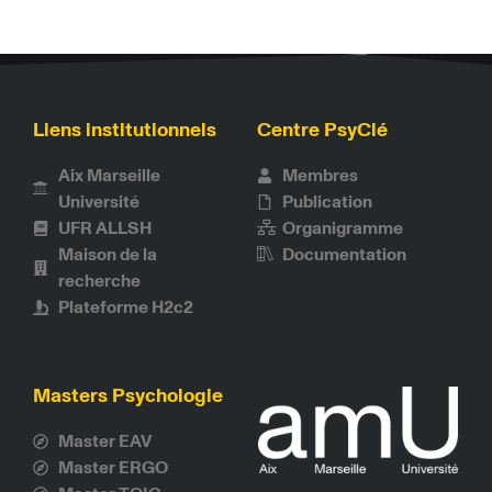
Liens institutionnels
Centre PsyClé
Aix Marseille
Membres
Université
Publication
UFR ALLSH
Organigramme
Maison de la
Documentation
recherche
Plateforme H2c2
Masters Psychologie
Master EAV
Master ERGO