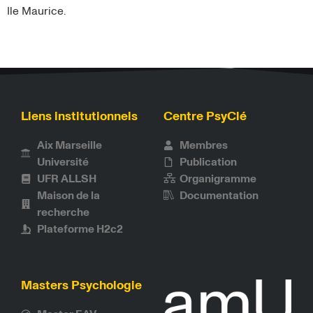
Ile Maurice.
Liens institutionnels
Centre PsyClé
Aix Marseille
Membres
Université
Publication
UFR ALLSH
Organigramme
Maison de la
Documentation
recherche
Plateforme H2c2
Masters Psychologie