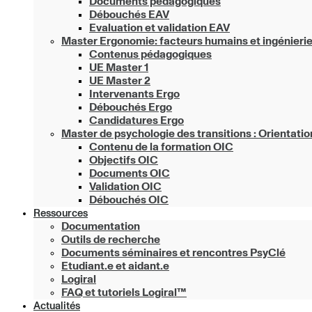
Documents pédagogiques
Débouchés EAV
Evaluation et validation EAV
Master Ergonomie: facteurs humains et ingénieri
Contenus pédagogiques
UE Master 1
UE Master 2
Intervenants Ergo
Débouchés Ergo
Candidatures Ergo
Master de psychologie des transitions : Orientation
Contenu de la formation OIC
Objectifs OIC
Documents OIC
Validation OIC
Débouchés OIC
Ressources
Documentation
Outils de recherche
Documents séminaires et rencontres PsyClé
Etudiant.e et aidant.e
Logiral
FAQ et tutoriels Logiral™
Actualités