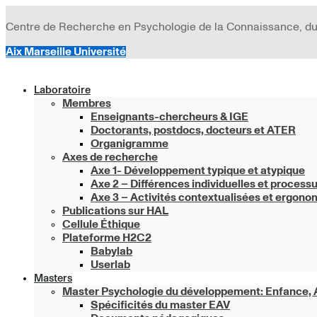
Aller
au
Centre de Recherche en Psychologie de la Connaissance, du
contenu
Aix Marseille Université
Laboratoire
Membres
Enseignants-chercheurs & IGE
Doctorants, postdocs, docteurs et ATER
Organigramme
Axes de recherche
Axe 1- Développement typique et atypique
Axe 2 – Différences individuelles et process
Axe 3 – Activités contextualisées et ergono
Publications sur HAL
Cellule Éthique
Plateforme H2C2
Babylab
Userlab
Masters
Master Psychologie du développement: Enfance, A
Spécificités du master EAV