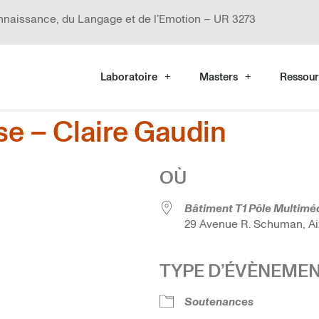
nnaissance, du Langage et de l’Emotion – UR 3273
Laboratoire
Masters
Ressour
e – Claire Gaudin
OÙ
Bâtiment T1 Pôle Multiméd
29 Avenue R. Schuman, Ai
TYPE D’ÉVÈNEME
 Google
iCalendar
Office 36
Soutenances