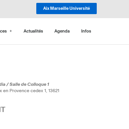
Aix Marseille Université
ces
Actualités
Agenda
Infos
ia / Salle de Colloque 1
x en Provence cedex 1, 13621
NT
5
Outlook Live