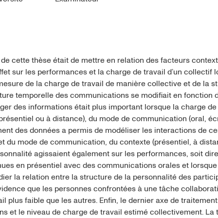
de cette thèse était de mettre en relation des facteurs contex
effet sur les performances et la charge de travail d’un collecti
a mesure de la charge de travail de manière collective et de l
ructure temporelle des communications se modifiait en fonction
ger des informations était plus important lorsque la charge de t
 (présentiel ou à distance), du mode de communication (oral, écri
nt des données a permis de modéliser les interactions de ces d
t du mode de communication, du contexte (présentiel, à distance
rsonnalité agissaient également sur les performances, soit direc
nues en présentiel avec des communications orales et lorsque 
ier la relation entre la structure de la personnalité des partici
vidence que les personnes confrontées à une tâche collaborativ
 plus faible que les autres. Enfin, le dernier axe de traitemen
s et le niveau de charge de travail estimé collectivement. La