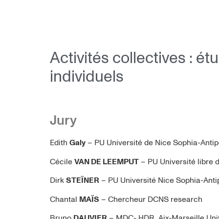
Activités collectives : ét
individuels
Jury
Edith
Galy
– PU Université de Nice Sophia-A
Cécile
VAN DE LEEMPUT
– PU Université libre
Dirk
STEÏNER
– PU Université Nice Sophia
Chantal
MAÏS
– Chercheur DCNS rese
Bruno
DAUVIER
– MDC- HDR, Aix-Marseille 