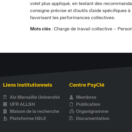
volet plus appliqué, en testant des recommandat
consigne précise et d’outils d’aide spécifiques à
favorisant les performances collectives.
Mots clés
: Charge de travail collective – Pers
Liens institutionnels
Centre PsyClé
Aix Marseille Université
Membres
UFR ALLSH
Publication
Maison de la recherche
Organigramme
Plateforme H2c2
Documentation