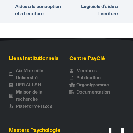
Aides à la conception
Logiciels d’aide à
et à l’écriture
l’écriture
Liens institutionnels
Centre PsyClé
Aix Marseille
Membres
Université
Publication
UFR ALLSH
Organigramme
Maison de la
Documentation
recherche
Plateforme H2c2
Masters Psychologie