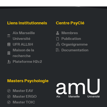
Liens institutionnels
Centre PsyClé
Aix Marseille
Membres
Université
Publication
UFR ALLSH
Organigramme
Maison de la
Documentation
recherche
Plateforme H2c2
Masters Psychologie
Master EAV
Master ERGO
Master TOIC