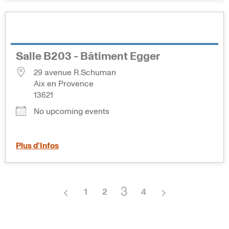
Salle B203 - Bâtiment Egger
29 avenue R.Schuman
Aix en Provence
13621
No upcoming events
Plus d’Infos
3
1
2
4