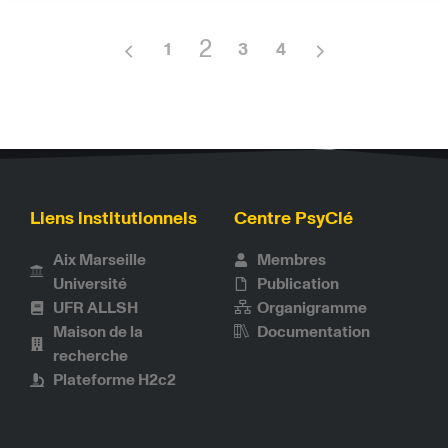
2
1
3
4
Liens institutionnels
Centre PsyClé
Aix Marseille
Membres
Université
Publication
UFR ALLSH
Organigramme
Maison de la
Documentation
recherche
Plateforme H2c2