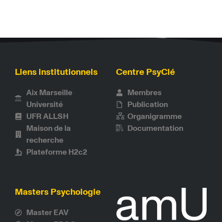
Liens institutionnels
Centre PsyClé
Aix Marseille
Membres
Université
Publication
UFR ALLSH
Organigramme
Maison de la
Documentation
recherche
Plateforme H2c2
Masters Psychologie
Master EAV