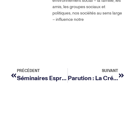
environnement social – la famille, les
amis, les groupes sociaux et
politiques, nos sociétés au sens large
– influence notre
PRÉCÉDENT
SUIVANT
Séminaires Esprit Futur – Episode 4 : La Société Face À Son Avenir
Parution : La Créativité En Situations – Théories Et Applications