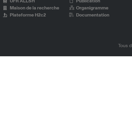
UFR ALLSH
Publication
Maison de la recherche
Organigramme
Plateforme H2c2
Documentation
Tous d