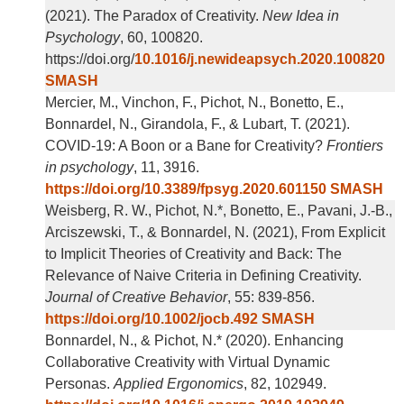
(2021). The Paradox of Creativity.
New Idea in
Psychology
, 60, 100820.
https://doi.org/
10.1016/j.newideapsych.2020.100820
SMASH
Mercier, M., Vinchon, F., Pichot, N., Bonetto, E.,
Bonnardel, N., Girandola, F., & Lubart, T. (2021).
COVID-19: A Boon or a Bane for Creativity?
Frontiers
in psychology
, 11, 3916.
https://doi.org/10.3389/fpsyg.2020.601150
SMASH
Weisberg, R. W., Pichot, N.*, Bonetto, E., Pavani, J.-B.,
Arciszewski, T., & Bonnardel, N. (2021), From Explicit
to Implicit Theories of Creativity and Back: The
Relevance of Naive Criteria in Defining Creativity.
Journal of Creative Behavior
, 55: 839-856.
https://doi.org/10.1002/jocb.492
SMASH
Bonnardel, N., & Pichot, N.* (2020). Enhancing
Collaborative Creativity with Virtual Dynamic
Personas.
Applied Ergonomics
, 82, 102949.