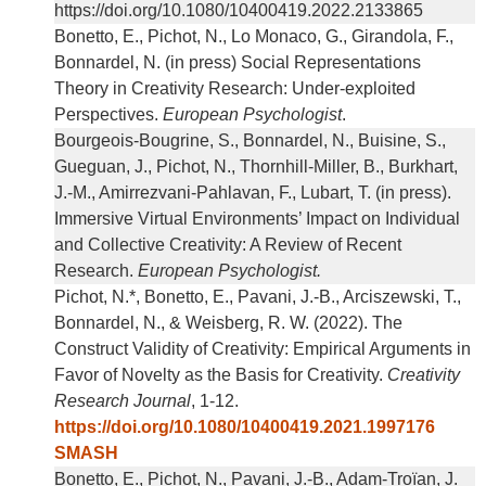
https://doi.org/10.1080/10400419.2022.2133865
Bonetto, E., Pichot, N., Lo Monaco, G., Girandola, F.,
Bonnardel, N. (in press) Social Representations
Theory in Creativity Research: Under-exploited
Perspectives.
European Psychologist
.
Bourgeois-Bougrine, S., Bonnardel, N., Buisine, S.,
Gueguan, J., Pichot, N., Thornhill-Miller, B., Burkhart,
J.-M., Amirrezvani-Pahlavan, F., Lubart, T. (in press).
Immersive Virtual Environments’ Impact on Individual
and Collective Creativity: A Review of Recent
Research.
European Psychologist.
Pichot, N.*, Bonetto, E., Pavani, J.-B., Arciszewski, T.,
Bonnardel, N., & Weisberg, R. W. (2022). The
Construct Validity of Creativity: Empirical Arguments in
Favor of Novelty as the Basis for Creativity.
Creativity
Research Journal
, 1-12.
https://doi.org/10.1080/10400419.2021.1997176
SMASH
Bonetto, E., Pichot, N., Pavani, J.-B., Adam-Troïan, J.