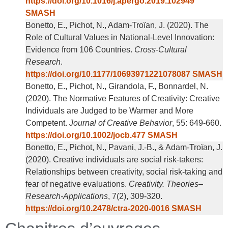
https://doi.org/10.1016/j.apergo.2019.102949
SMASH
Bonetto, E., Pichot, N., Adam-Troïan, J. (2020). The
Role of Cultural Values in National-Level Innovation:
Evidence from 106 Countries.
Cross-Cultural
Research
.
https://doi.org/10.1177/10693971221078087
SMASH
Bonetto, E., Pichot, N., Girandola, F., Bonnardel, N.
(2020). The Normative Features of Creativity: Creative
Individuals are Judged to be Warmer and More
Competent.
Journal of Creative Behavior
, 55: 649-660.
https://doi.org/10.1002/jocb.477
SMASH
Bonetto, E., Pichot, N., Pavani, J.-B., & Adam-Troïan, J.
(2020). Creative individuals are social risk-takers:
Relationships between creativity, social risk-taking and
fear of negative evaluations.
Creativity. Theories–
Research-Applications
, 7(2), 309-320.
https://doi.org/10.2478/ctra-2020-0016
SMASH